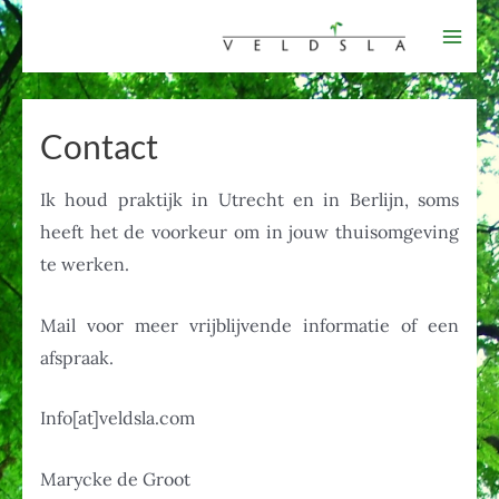
Ga
naar
Mai
de
Men
inhoud
Contact
Ik houd praktijk in Utrecht en in Berlijn, soms
heeft het de voorkeur om in jouw thuisomgeving
te werken.
Mail voor meer vrijblijvende informatie of een
afspraak.
Info[at]veldsla.com
Marycke de Groot